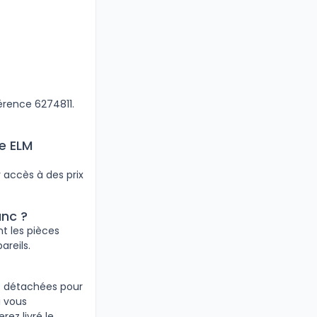
férence 6274811.
e ELM
 accès à des prix
anc ?
t les pièces
reils.
es détachées pour
i vous
ez livré le