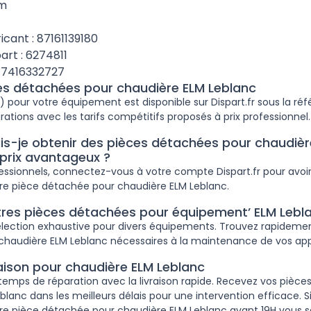
mm
cant : 87161139180
art : 6274811
47416332727
ces détachées pour chaudière ELM Leblanc
x) pour votre équipement est disponible sur Dispart.fr sous la ré
arations avec les tarifs compétitifs proposés à prix professionnel.
-je obtenir des pièces détachées pour chaudièr
 prix avantageux ?
fessionnels, connectez-vous à votre compte Dispart.fr pour avoir
re pièce détachée pour chaudière ELM Leblanc.
tres pièces détachées pour équipement’ ELM Lebl
lection exhaustive pour divers équipements. Trouvez rapidemen
haudière ELM Leblanc nécessaires à la maintenance de vos appa
raison pour chaudière ELM Leblanc
temps de réparation avec la livraison rapide. Recevez vos pièc
lanc dans les meilleurs délais pour une intervention efficace. S
pièce détachée pour chaudière ELM Leblanc avant 19H vous ser