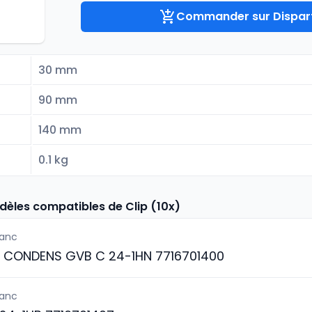
Commander sur Dispart
30 mm
90 mm
140 mm
0.1 kg
dèles compatibles de Clip (10x)
lanc
S CONDENS GVB C 24-1HN 7716701400
lanc