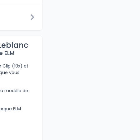
 Leblanc
re ELM
 Clip (10x) et
 que vous
 au modèle de
marque ELM