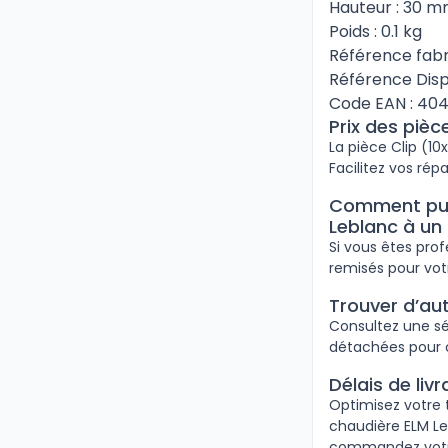
Hauteur : 30 
Poids : 0.1 kg
Référence fabri
Référence Disp
Code EAN : 40
Prix des piè
La pièce Clip (10
Facilitez vos rép
Comment puis
Leblanc à un
Si vous êtes pro
remisés pour vot
Trouver d’au
Consultez une sé
détachées pour c
Délais de liv
Optimisez votre 
chaudière ELM Leb
commandez votre 