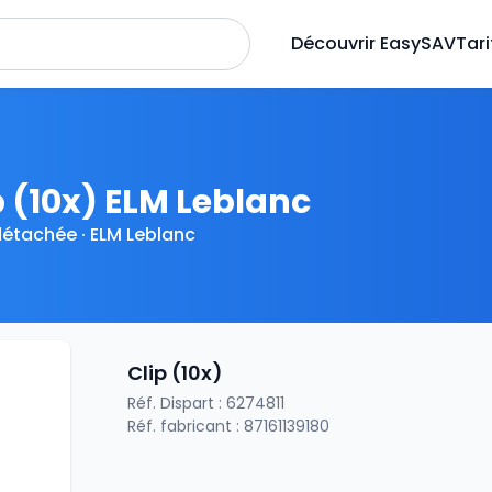
Découvrir EasySAV
Tari
p (10x) ELM Leblanc
détachée · ELM Leblanc
Clip (10x)
Réf. Dispart : 6274811
Réf. fabricant : 87161139180