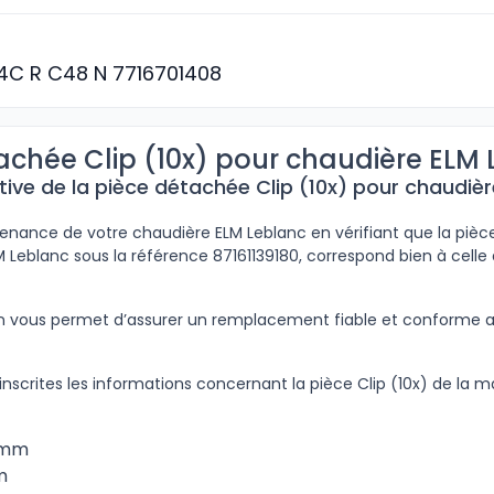
C R C48 N 7716701408
achée Clip (10x) pour chaudière ELM
tive de la pièce détachée Clip (10x) pour chaudiè
tenance de votre chaudière ELM Leblanc en vérifiant que la pièce
M Leblanc sous la référence 87161139180, correspond bien à celle
ion vous permet d’assurer un remplacement fiable et conforme
inscrites les informations concernant la pièce Clip (10x) de la 
0 mm
m