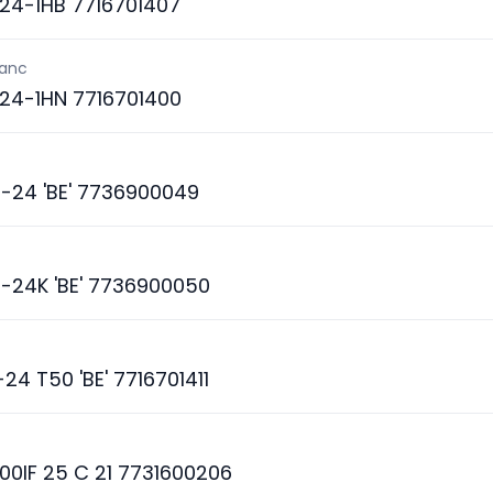
24-1HB 7716701407
lanc
24-1HN 7716701400
-24 'BE' 7736900049
-24K 'BE' 7736900050
24 T50 'BE' 7716701411
0IF 25 C 21 7731600206