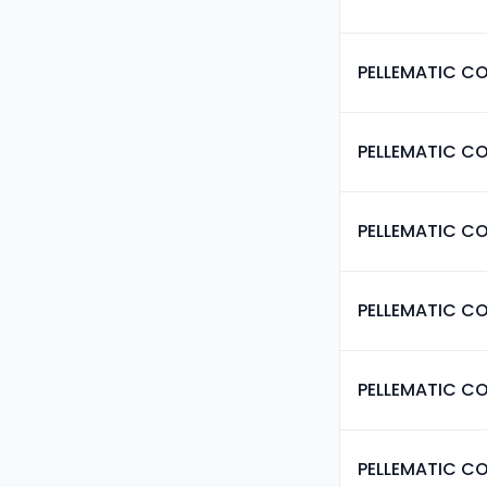
PELLEMATIC C
PELLEMATIC CO
PELLEMATIC CO
PELLEMATIC CO
PELLEMATIC CO
PELLEMATIC CO