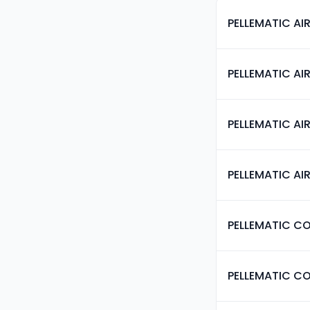
PELLEMATIC AIR
PELLEMATIC AIR
PELLEMATIC AIR
PELLEMATIC AI
PELLEMATIC C
PELLEMATIC C