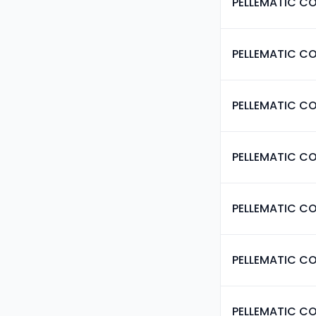
PELLEMATIC CO
PELLEMATIC CO
PELLEMATIC CO
PELLEMATIC CO
PELLEMATIC CO
PELLEMATIC CO
PELLEMATIC C