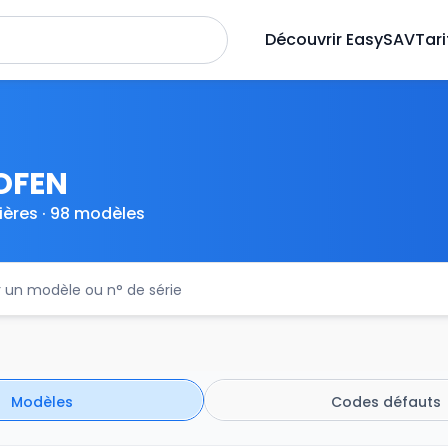
Découvrir EasySAV
Tari
OFEN
ères · 98 modèles
Modèles
Codes défauts