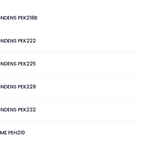
NDENS PEK218B
ONDENS PEK222
ONDENS PEK225
ONDENS PEK228
ONDENS PEK232
ME PEH210