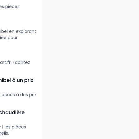
es pièces
ibel en explorant
iée pour
t.fr. Facilitez
bel à un prix
 accès à des prix
 chaudière
t les pièces
ils.