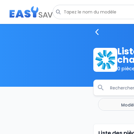
Lis
cha
0 pièc
Modè
Liste des pi