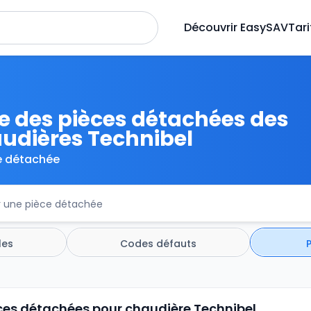
Découvrir EasySAV
Tari
te des pièces détachées des
udières Technibel
e détachée
les
Codes défauts
èces détachées pour chaudière Technibel