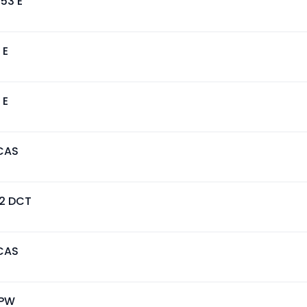
53 E
 E
 E
CAS
2 DCT
CAS
IPW