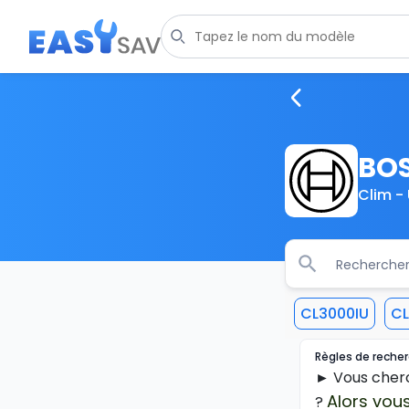
BO
Clim - 
CL3000IU
CL
Règles de recherc
► Vous cherc
Alors vous
?