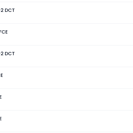
-2 DCT
FCE
-2 DCT
CE
E
E