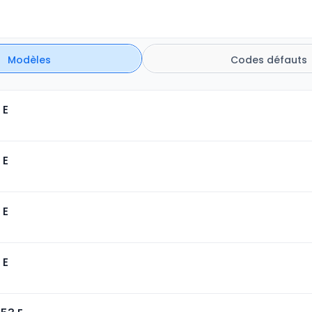
Modèles
Codes défauts
 E
 E
 E
 E