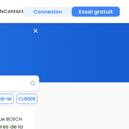
Connexion
Essai gratuit
fs
Contact
00I-W
CL6001i
CL6001iU
CL8000I-W
CLC6001I-
que BOSCH
res de la