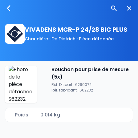
VIVADENS MCR-P 24/28 BIC PLUS
Chaudière · De Dietrich · Pièce détachée
Bouchon pour prise de mesure
(5x)
Réf. Dispart : 6290072
Réf. fabricant : S62232
Poids
0.014 kg