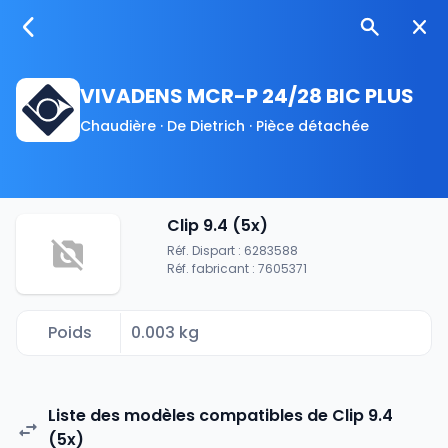
VIVADENS MCR-P 24/28 BIC PLUS
Chaudière · De Dietrich · Pièce détachée
Clip 9.4 (5x)
Réf. Dispart : 6283588
Réf. fabricant : 7605371
Poids
0.003 kg
Liste des modèles compatibles de Clip 9.4
(5x)