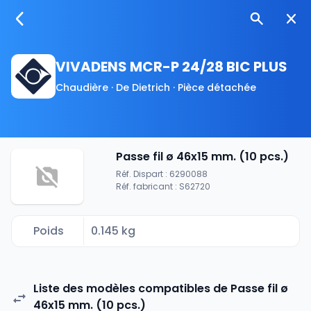
VIVADENS MCR-P 24/28 BIC PLUS
Chaudière · De Dietrich · Pièce détachée
Passe fil ø 46x15 mm. (10 pcs.)
Réf. Dispart : 6290088
Réf. fabricant : S62720
Poids
0.145 kg
Liste des modèles compatibles de Passe fil ø
46x15 mm. (10 pcs.)