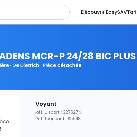
Découvrir EasySAV
Tari
ADENS MCR-P 24/28 BIC PLUS
ère · De Dietrich · Pièce détachée
Voyant
Réf. Dispart : 3275274
Réf. fabricant : S59118