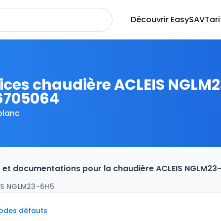
Découvrir EasySAV
Tari
ices chaudière ACLEIS NGLM
6705064
blanc
es et documentations pour la chaudière ACLEIS NGLM23
IS NGLM23-6H5
codes défauts