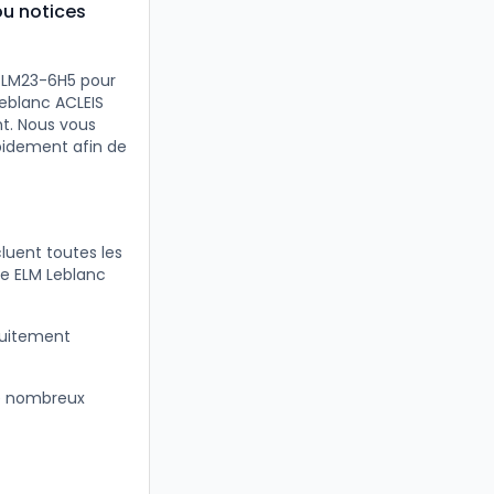
ou notices
GLM23-6H5 pour
eblanc ACLEIS
nt. Nous vous
pidement afin de
luent toutes les
re ELM Leblanc
tuitement
e nombreux