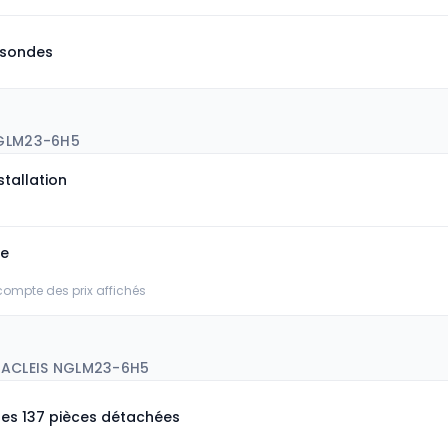
 sondes
NGLM23-6H5
stallation
ée
 compte des prix affichés
 ACLEIS NGLM23-6H5
les 137 pièces détachées