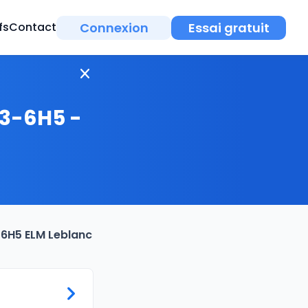
Connexion
Essai gratuit
fs
Contact
23-6H5 -
-6H5 ELM Leblanc