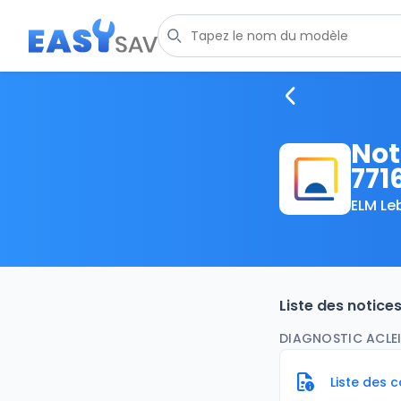
Not
771
ELM Le
Liste des notic
DIAGNOSTIC ACLE
Liste des 