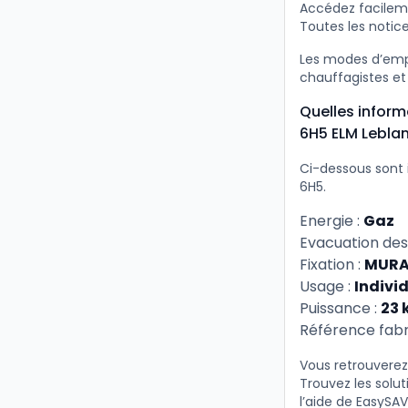
Accédez facilem
Toutes les notice
Les modes d’empl
chauffagistes et
Quelles infor
6H5 ELM Lebla
Ci-dessous sont 
6H5.
Energie :
Gaz
Evacuation des
Fixation :
MURA
Usage :
Indivi
Puissance :
23 
Référence fabr
Vous retrouverez
Trouvez les solu
l’aide de EasySAV