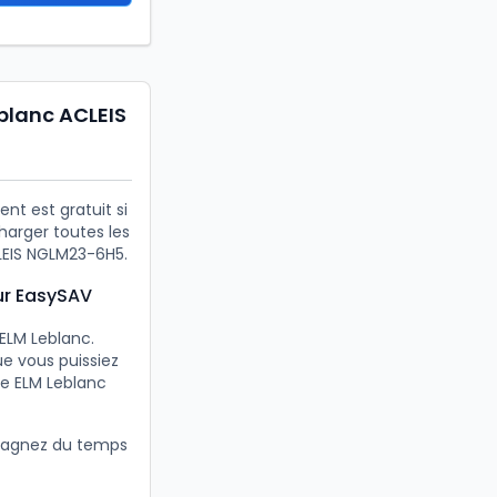
blanc ACLEIS
t est gratuit si
harger toutes les
LEIS NGLM23-6H5.
ur EasySAV
 ELM Leblanc.
e vous puissiez
re ELM Leblanc
 gagnez du temps