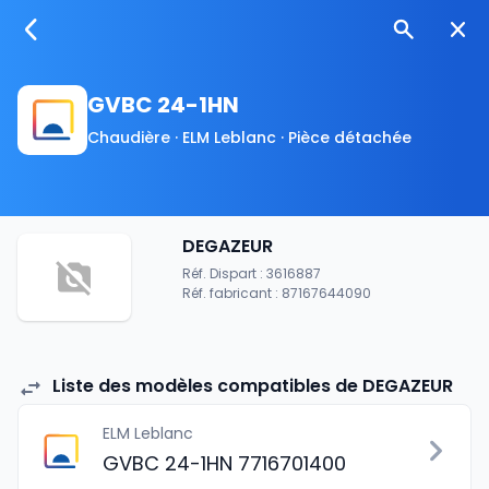
GVBC 24-1HN
Chaudière · ELM Leblanc · Pièce détachée
DEGAZEUR
Réf. Dispart : 3616887
Réf. fabricant : 87167644090
Liste des modèles compatibles de DEGAZEUR
ELM Leblanc
GVBC 24-1HN 7716701400