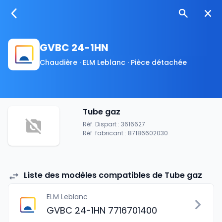
GVBC 24-1HN
Chaudière · ELM Leblanc · Pièce détachée
Tube gaz
Réf. Dispart : 3616627
Réf. fabricant : 87186602030
Liste des modèles compatibles de Tube gaz
ELM Leblanc
GVBC 24-1HN 7716701400