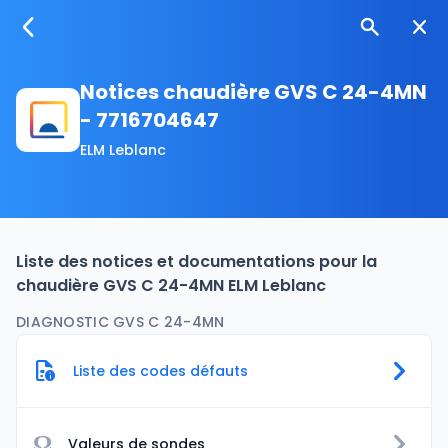
Notices chaudière GVS C 24-4MN
- 7716704647
ELM Leblanc
Liste des notices et documentations pour la
chaudière GVS C 24-4MN ELM Leblanc
DIAGNOSTIC GVS C 24-4MN
Liste des codes défauts
Ω
Valeurs de sondes