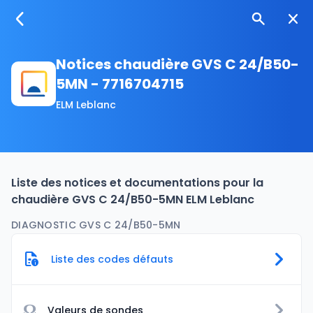
Notices chaudière GVS C 24/B50-
5MN - 7716704715
ELM Leblanc
Liste des notices et documentations pour la
chaudière GVS C 24/B50-5MN ELM Leblanc
DIAGNOSTIC GVS C 24/B50-5MN
Liste des codes défauts
Ω
Valeurs de sondes