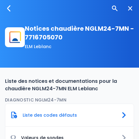
Notices chaudière NGLM24-7MN -
7716705070
ELM Leblanc
Liste des notices et documentations pour la
chaudière NGLM24-7MN ELM Leblanc
DIAGNOSTIC NGLM24-7MN
Liste des codes défauts
Ω
Valeurs de sondes