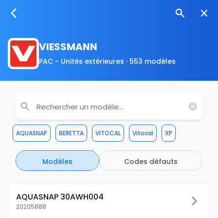
VIESSMANN
PAC - Unités extérieures · 553 modèles
AQUASNAP
BERETTA
VITOCAL
Vitocal
XP
Modèles
Codes défauts
AQUASNAP 30AWH004
20205888