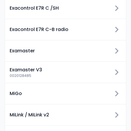
Exacontrol E7R C /SH
Exacontrol E7R C-B radio
Examaster
Examaster V3
0020128485
MiGo
MiLink / MiLink v2