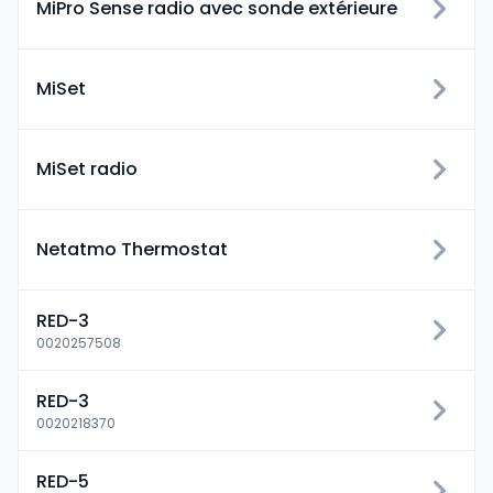
MiPro Sense radio avec sonde extérieure
MiSet
MiSet radio
Netatmo Thermostat
RED-3
0020257508
RED-3
0020218370
RED-5