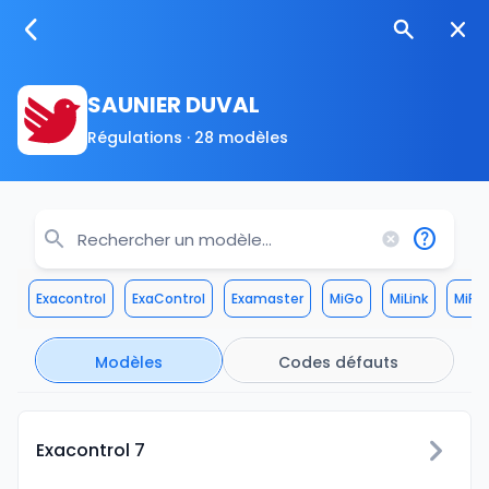
SAUNIER DUVAL
Régulations · 28 modèles
help
Exacontrol
ExaControl
Examaster
MiGo
MiLink
MiPro
Modèles
Codes défauts
Exacontrol 7