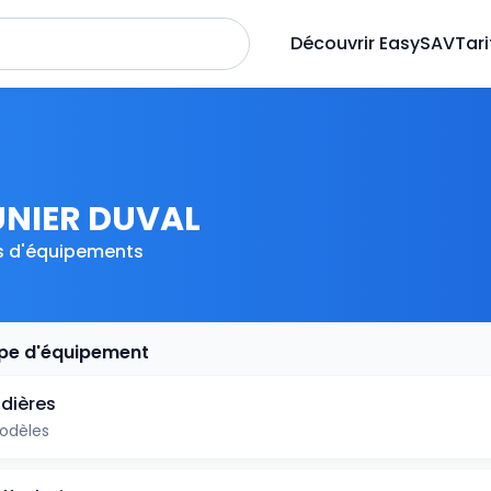
Découvrir EasySAV
Tari
NIER DUVAL
s d'équipements
ype d'équipement
dières
odèles