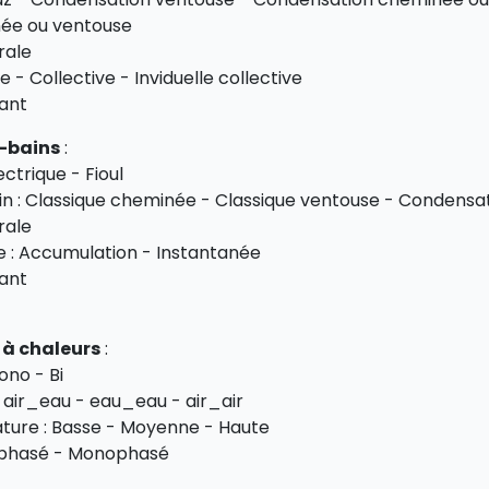
née ou ventouse
urale
le - Collective - Inviduelle collective
ant
-bains
:
ectrique - Fioul
n : Classique cheminée - Classique ventouse - Condensa
urale
 : Accumulation - Instantanée
ant
à chaleurs
:
ono - Bi
 air_eau - eau_eau - air_air
ture : Basse - Moyenne - Haute
riphasé - Monophasé