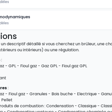
dèles
modynamiques
dèles
ions
un descriptif détaillé si vous cherchez un brûleur, une c
térieurs ou intérieurs) ou une régulation.
s
:
Gaz - GPL - Fioul gaz - Gaz GPL - Fioul gaz GPL
ant
res
:
Gaz - Fioul gaz - Granules - Bois buche - Electrique - Ganu
 Pellet
roduits de combustion : Condensation - Classique - Clas
az - Condensation ventouse - Condensation cheminée ou