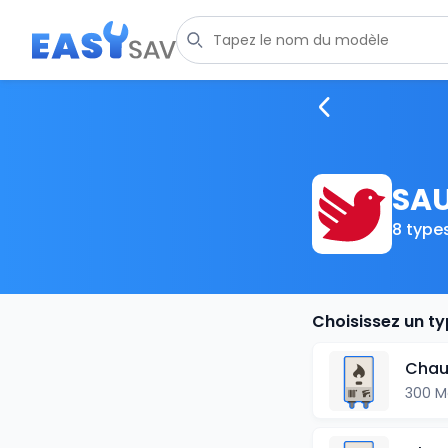
SAU
8 type
Choisissez un t
Chau
300 M