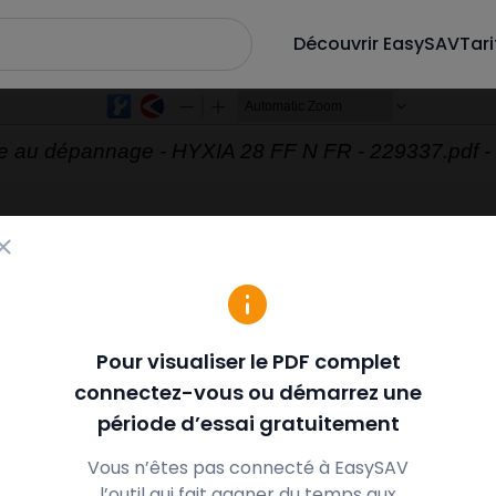
Découvrir EasySAV
Tari
Zoom
Zoom
Out
In
de au dépannage - HYXIA 28 FF N FR - 229337.pdf -
Pour visualiser le PDF complet
connectez-vous ou démarrez une
période d’essai gratuitement
Vous n’êtes pas connecté à EasySAV
l’outil qui fait gagner du temps aux