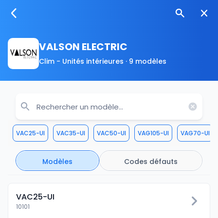
VALSON ELECTRIC
Clim - Unités intérieures · 9 modèles
VAC25-UI
VAC35-UI
VAC50-UI
VAG105-UI
VAG70-UI
Modèles
Codes défauts
VAC25-UI
10101