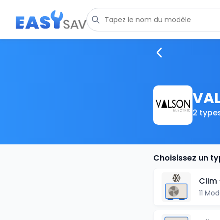
VAL
2 type
Choisissez un t
Clim 
11 Mod