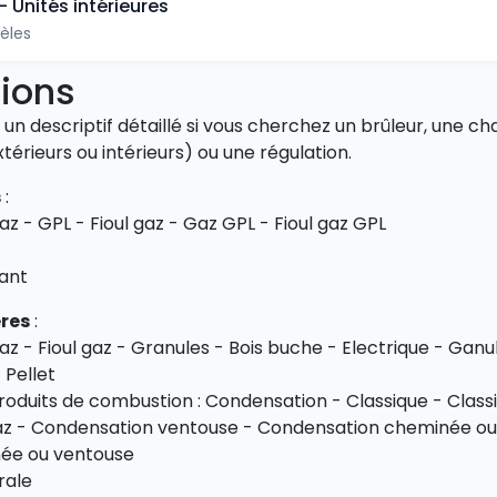
- Unités intérieures
èles
ions
un descriptif détaillé si vous cherchez un brûleur, une c
térieurs ou intérieurs) ou une régulation.
s
:
Gaz - GPL - Fioul gaz - Gaz GPL - Fioul gaz GPL
ant
res
:
Gaz - Fioul gaz - Granules - Bois buche - Electrique - Ganu
 Pellet
roduits de combustion : Condensation - Classique - Clas
az - Condensation ventouse - Condensation cheminée ou
née ou ventouse
urale