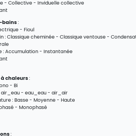
le - Collective - Inviduelle collective
ant
-bains
:
ectrique - Fioul
n : Classique cheminée - Classique ventouse - Condensa
urale
 : Accumulation - Instantanée
ant
à chaleurs
:
ono - Bi
 air_eau - eau_eau - air_air
ture : Basse - Moyenne - Haute
riphasé - Monophasé
ions
: