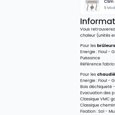
Clim 
9 Mod
Informat
Vous retrouverez 
chaleur (unités ex
Pour les
brûleur
Energie : Fioul - 
Puissance
Référence fabric
Pour les
chaudiè
Energie : Fioul - 
Bois déchiqueté -
Evacuation des p
Classique VMC g
Classique chemi
Fixation : Sol - M