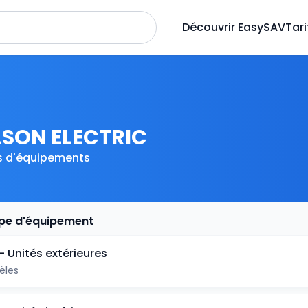
Découvrir EasySAV
Tari
SON ELECTRIC
s d'équipements
ype d'équipement
- Unités extérieures
èles