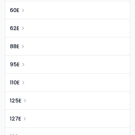
60E
62E
88E
95E
110E
125E
127E