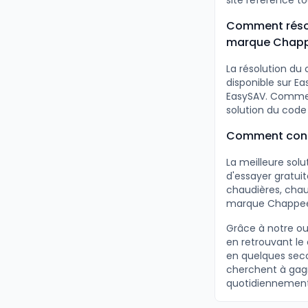
site référence t
Comment résou
marque Chapp
La résolution du
disponible sur E
EasySAV. Comme t
solution du code 
Comment consu
La meilleure sol
d'essayer gratui
chaudières, chauf
marque Chappe
Grâce à notre ou
en retrouvant le
en quelques seco
cherchent à gagne
quotidiennement