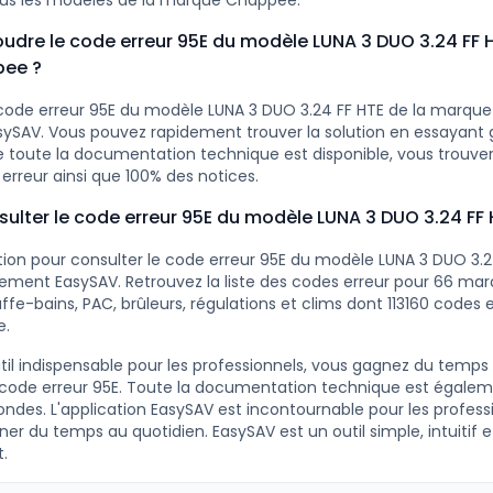
ous les modèles de la marque Chappee.
dre le code erreur 95E du modèle LUNA 3 DUO 3.24 FF H
ee ?
 code erreur 95E du modèle LUNA 3 DUO 3.24 FF HTE de la marqu
asySAV. Vous pouvez rapidement trouver la solution en essayant
oute la documentation technique est disponible, vous trouver
erreur ainsi que 100% des notices.
lter le code erreur 95E du modèle LUNA 3 DUO 3.24 FF 
ution pour consulter le code erreur 95E du modèle LUNA 3 DUO 3.2
tement EasySAV. Retrouvez la liste des codes erreur pour 66 ma
fe-bains, PAC, brûleurs, régulations et clims dont 113160 codes e
e.
til indispensable pour les professionnels, vous gagnez du temps
 code erreur 95E. Toute la documentation technique est égalem
ndes. L'application EasySAV est incontournable pour les profess
r du temps au quotidien. EasySAV est un outil simple, intuitif e
.