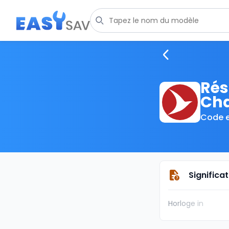
Rés
Cha
Code e
Significa
Horloge in