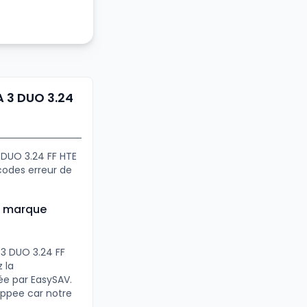
A 3 DUO 3.24
3 DUO 3.24 FF HTE
codes erreur de
la marque
 3 DUO 3.24 FF
 la
ée par EasySAV.
appee car notre