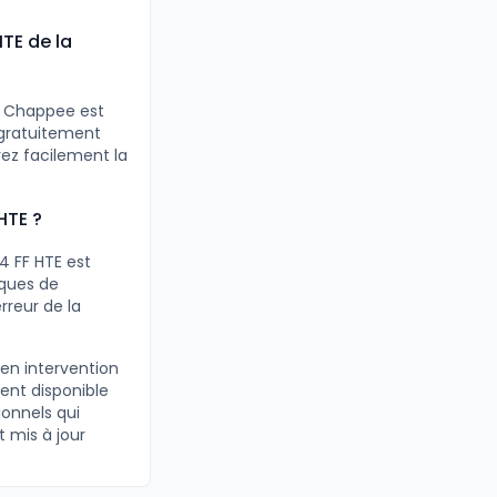
TE de la
e Chappee est
 gratuitement
ez facilement la
HTE ?
4 FF HTE est
rques de
rreur de la
 en intervention
ent disponible
ionnels qui
t mis à jour