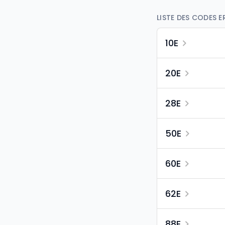
LISTE DES CODES E
10E
20E
28E
50E
60E
62E
88E