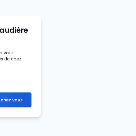
haudière
us vous
ès de chez
 chez vous