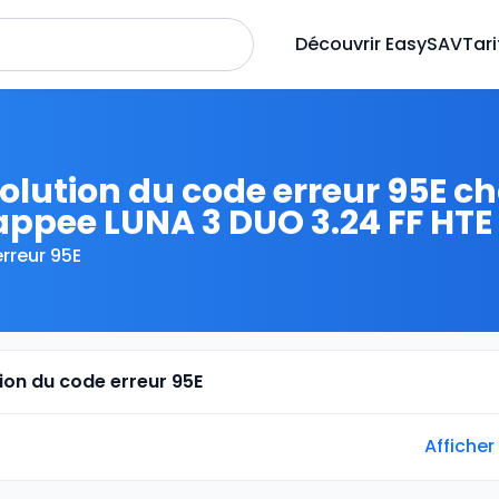
Découvrir EasySAV
Tari
olution du code erreur 95E c
ppee LUNA 3 DUO 3.24 FF HTE
rreur 95E
tion du code erreur 95E
Afficher