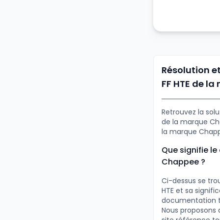
Résolution e
FF HTE de l
Retrouvez la solu
de la marque Cha
la marque Chapp
Que signifie l
Chappee ?
Ci-dessus se tro
HTE et sa signifi
documentation te
Nous proposons d