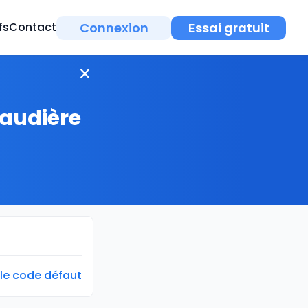
Connexion
Essai gratuit
fs
Contact
haudière
 le code défaut