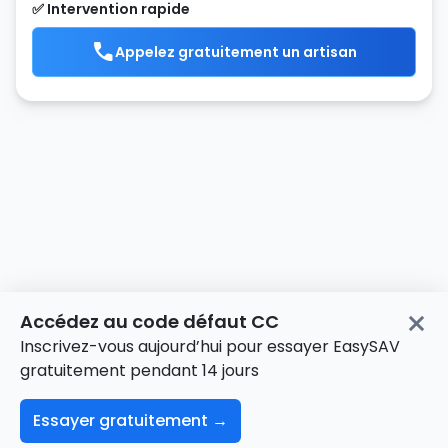
✅ Intervention rapide
Appelez gratuitement un artisan
Accédez au code défaut CC
Inscrivez-vous aujourd’hui pour essayer EasySAV
Accueil
>
Chaudière
>
ELM Leblanc
>
AGVAC24-6MN
>
gratuitement pendant 14 jours
Codes défauts
>
CC
Essayer gratuitement →