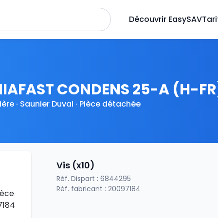
Découvrir EasySAV
Tari
IAFAST CONDENS 25-A (H-FR
ère · Saunier Duval · Pièce détachée
Vis (x10)
Réf. Dispart : 6844295
Réf. fabricant : 20097184