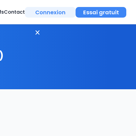
Connexion
Essai gratuit
fs
Contact
)