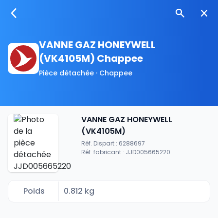
VANNE GAZ HONEYWELL
(VK4105M) Chappee
Pièce détachée · Chappee
VANNE GAZ HONEYWELL
(VK4105M)
Réf. Dispart : 6288697
Réf. fabricant : JJD005665220
Poids
0.812 kg