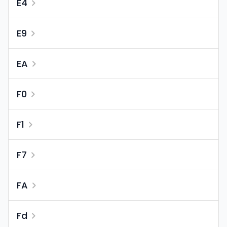
E4
E9
EA
F0
F1
F7
FA
Fd