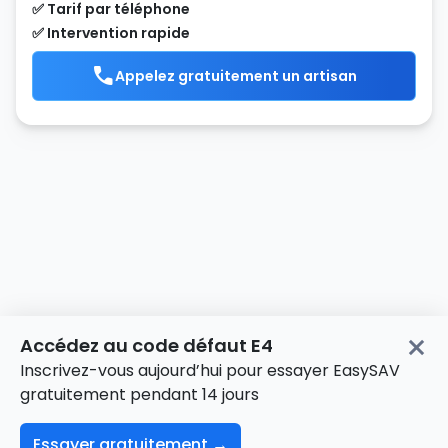
✅ Tarif par téléphone
✅ Intervention rapide
Appelez gratuitement un artisan
Accédez au code défaut E4
Inscrivez-vous aujourd’hui pour essayer EasySAV
Accueil
>
Chaudière
>
ELM Leblanc
>
AGVA C 21-5MN
>
gratuitement pendant 14 jours
Codes défauts
>
E4
Essayer gratuitement →