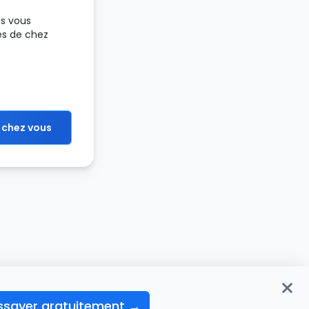
us vous
ès de chez
 chez vous
ssayer gratuitement →
>
F0