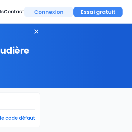
Connexion
Essai gratuit
fs
Contact
audière
 le code défaut