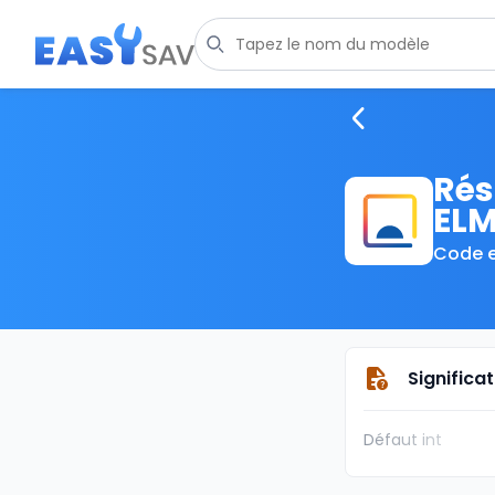
Rés
ELM
Code e
Significa
Défaut int