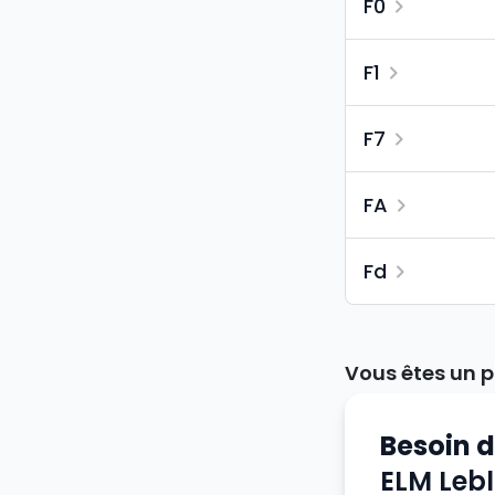
F0
F1
F7
FA
Fd
Vous êtes un p
Besoin 
ELM Leb