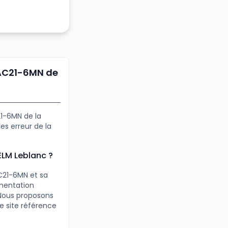
VAC21-6MN de
21-6MN de la
s erreur de la
ELM Leblanc ?
C21-6MN et sa
umentation
 Nous proposons
e site référence