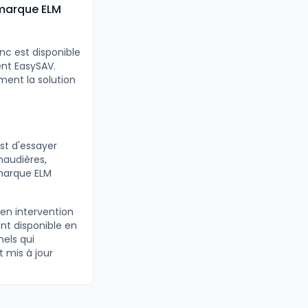
marque ELM
c est disponible
ent EasySAV.
ent la solution
st d'essayer
haudières,
 marque ELM
 en intervention
nt disponible en
nels qui
t mis à jour