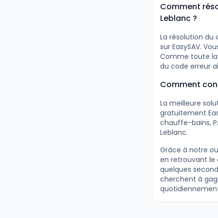
Comment résou
Leblanc ?
La résolution du
sur EasySAV. Vou
Comme toute la d
du code erreur a
Comment consu
La meilleure sol
gratuitement Eas
chauffe-bains, P
Leblanc.
Grâce à notre ou
en retrouvant le
quelques seconde
cherchent à gagne
quotidiennement