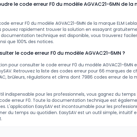
dre le code erreur F0 du modèle AGVAC21-6MN de la 
 code erreur F0 du modèle AGVAC21-6MN de la marque ELM Leblan
s pouvez rapidement trouver la solution en essayant gratuitem
ocumentation technique est disponible, vous trouverez facilem
insi que 100% des notices.
lter le code erreur F0 du modèle AGVAC21-6MN ?
ution pour consulter le code erreur F0 du modèle AGVAC21-6MN e
ySAV. Retrouvez la liste des codes erreur pour 66 marques de c
AC, brûleurs, régulations et clims dont 7986 codes erreur de la
til indispensable pour les professionnels, vous gagnez du temps
 code erreur F0. Toute la documentation technique est égaleme
s. L'application EasySAV est incontournable pour les profession
r du temps au quotidien. EasySAV est un outil simple, intuitif e
.