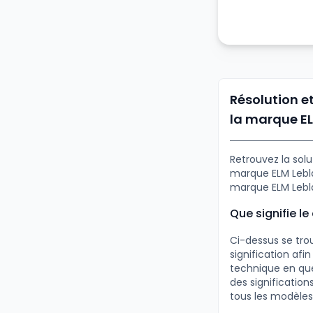
Résolution e
la marque E
Retrouvez la sol
marque ELM Lebla
marque ELM Lebl
Que signifie l
Ci-dessus se tro
signification af
technique en que
des significatio
tous les modèles