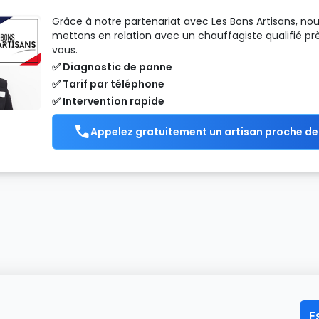
Grâce à notre partenariat avec Les Bons Artisans, no
mettons en relation avec un chauffagiste qualifié pr
vous.
✅ Diagnostic de panne
✅ Tarif par téléphone
✅ Intervention rapide
Appelez gratuitement un artisan proche de
E
ueil
>
Chaudière
>
ELM Leblanc
>
AGVAC21-6MN
>
Codes défauts