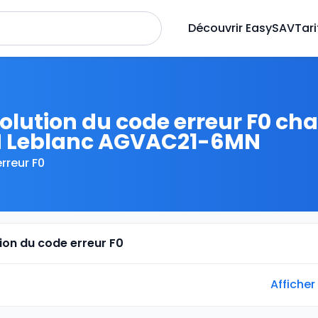
Découvrir EasySAV
Tari
olution du code erreur F0 ch
 Leblanc AGVAC21-6MN
rreur F0
tion du code erreur F0
Afficher