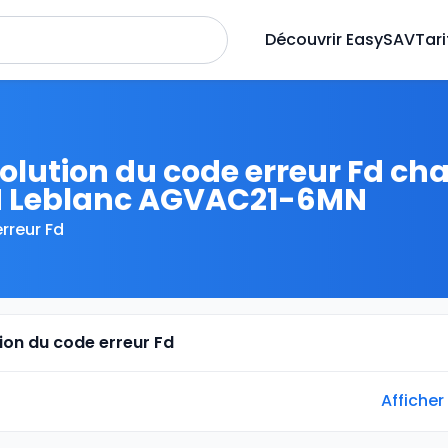
Découvrir EasySAV
Tari
olution du code erreur Fd ch
 Leblanc AGVAC21-6MN
rreur Fd
tion du code erreur Fd
Afficher