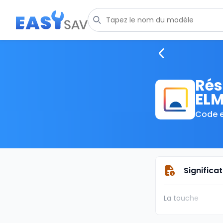
Rés
ELM
Code e
Significa
La touche