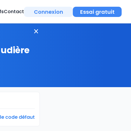
Connexion
Essai gratuit
fs
Contact
audière
 le code défaut