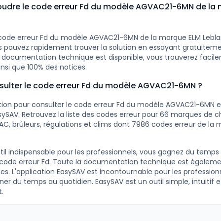
dre le code erreur Fd du modèle AGVAC21-6MN de la 
 code erreur Fd du modèle AGVAC21-6MN de la marque ELM Leblan
s pouvez rapidement trouver la solution en essayant gratuitem
ocumentation technique est disponible, vous trouverez facilem
insi que 100% des notices.
lter le code erreur Fd du modèle AGVAC21-6MN ?
ution pour consulter le code erreur Fd du modèle AGVAC21-6MN e
ySAV. Retrouvez la liste des codes erreur pour 66 marques de c
AC, brûleurs, régulations et clims dont 7986 codes erreur de la
til indispensable pour les professionnels, vous gagnez du temps
 code erreur Fd. Toute la documentation technique est égaleme
s. L'application EasySAV est incontournable pour les profession
r du temps au quotidien. EasySAV est un outil simple, intuitif e
.