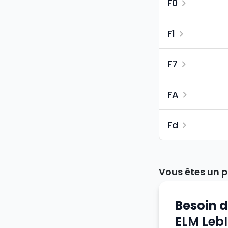
F0
F1
F7
FA
Fd
Vous êtes un p
Besoin 
ELM Leb