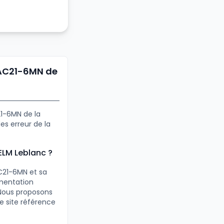
VAC21-6MN de
21-6MN de la
s erreur de la
ELM Leblanc ?
C21-6MN et sa
umentation
 Nous proposons
e site référence