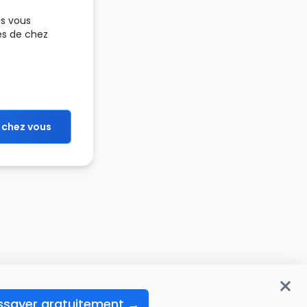
us vous
ès de chez
 chez vous
ssayer gratuitement →
>
Fd