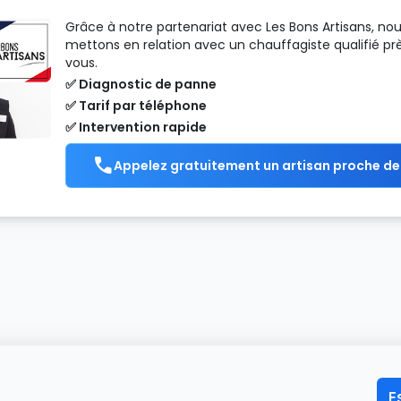
Grâce à notre partenariat avec Les Bons Artisans, no
mettons en relation avec un chauffagiste qualifié pr
vous.
✅ Diagnostic de panne
✅ Tarif par téléphone
✅ Intervention rapide
Appelez gratuitement un artisan proche de
E
ueil
>
Chaudière
>
ELM Leblanc
>
AGVAC21-6MN
>
Codes défauts