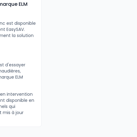
marque ELM
c est disponible
ent EasySAV.
ent la solution
st d'essayer
haudières,
 marque ELM
 en intervention
nt disponible en
nels qui
t mis à jour