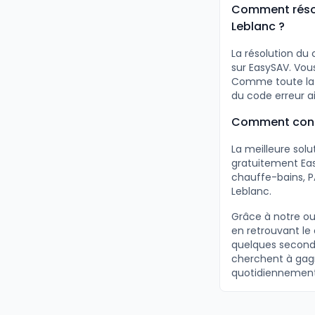
Comment résou
Leblanc ?
La résolution du
sur EasySAV. Vou
Comme toute la d
du code erreur a
Comment consu
La meilleure sol
gratuitement Eas
chauffe-bains, P
Leblanc.
Grâce à notre ou
en retrouvant le
quelques seconde
cherchent à gagne
quotidiennement