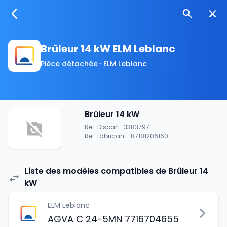
Brûleur 14 kW ELM Leblanc
Pièce détachée · ELM Leblanc
Brûleur 14 kW
Réf. Dispart : 3383797
Réf. fabricant : 87181206160
Liste des modèles compatibles de Brûleur 14
kW
ELM Leblanc
AGVA C 24-5MN 7716704655