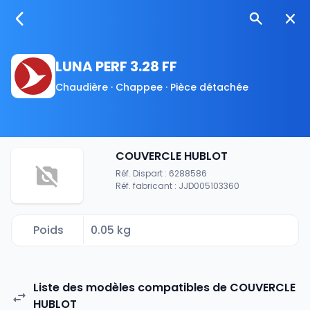
LUNA PERF 3.28 FF
Chaudière · Chappee · Pièce détachée
COUVERCLE HUBLOT
Réf. Dispart : 6288586
Réf. fabricant : JJD005103360
Poids
0.05 kg
Liste des modèles compatibles de COUVERCLE
HUBLOT