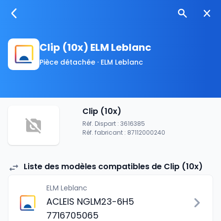
Clip (10x) ELM Leblanc
Pièce détachée · ELM Leblanc
Clip (10x)
Réf. Dispart : 3616385
Réf. fabricant : 87112000240
Liste des modèles compatibles de Clip (10x)
ELM Leblanc
ACLEIS NGLM23-6H5
7716705065