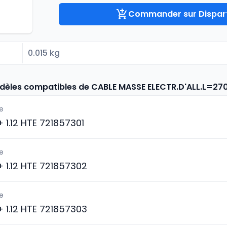
Commander sur Dispart
0.015 kg
odèles compatibles de CABLE MASSE ELECTR.D'ALL.L=27
e
 + 1.12 HTE 721857301
e
 + 1.12 HTE 721857302
e
 + 1.12 HTE 721857303