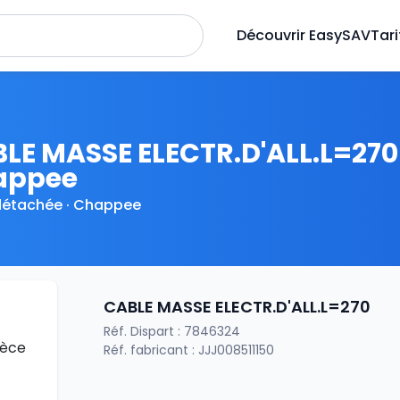
Découvrir EasySAV
Tari
LE MASSE ELECTR.D'ALL.L=270
appee
détachée · Chappee
CABLE MASSE ELECTR.D'ALL.L=270
Réf. Dispart : 7846324
Réf. fabricant : JJJ008511150