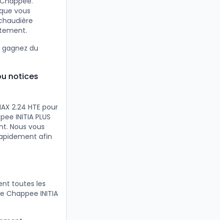
s Chappee.
 que vous
 chaudière
itement.
t gagnez du
ou notices
AX 2.24 HTE pour
pee INITIA PLUS
nt. Nous vous
rapidement afin
nt toutes les
re Chappee INITIA