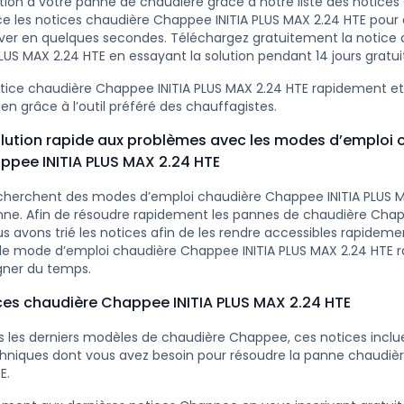
ution à votre panne de chaudière grâce à notre liste des notice
e les notices chaudière Chappee INITIA PLUS MAX 2.24 HTE pour
ouver en quelques secondes. Téléchargez gratuitement la notice
LUS MAX 2.24 HTE en essayant la solution pendant 14 jours gratu
tice chaudière Chappee INITIA PLUS MAX 2.24 HTE rapidement e
n grâce à l’outil préféré des chauffagistes.
lution rapide aux problèmes avec les modes d’emploi 
ppee INITIA PLUS MAX 2.24 HTE
cherchent des modes d’emploi chaudière Chappee INITIA PLUS M
nne. Afin de résoudre rapidement les pannes de chaudière Chap
s avons trié les notices afin de les rendre accessibles rapideme
 le mode d’emploi chaudière Chappee INITIA PLUS MAX 2.24 HTE 
gner du temps.
ces chaudière Chappee INITIA PLUS MAX 2.24 HTE
 les derniers modèles de chaudière Chappee, ces notices inclue
hniques dont vous avez besoin pour résoudre la panne chaudiè
E.