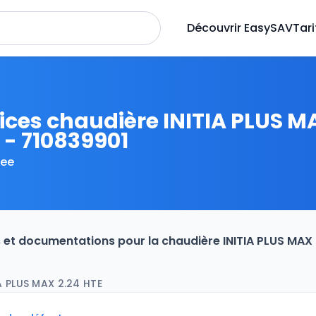
Découvrir EasySAV
Tari
ices chaudière INITIA PLUS M
 - 710839901
ee
s et documentations pour la chaudière INITIA PLUS MAX
A PLUS MAX 2.24 HTE