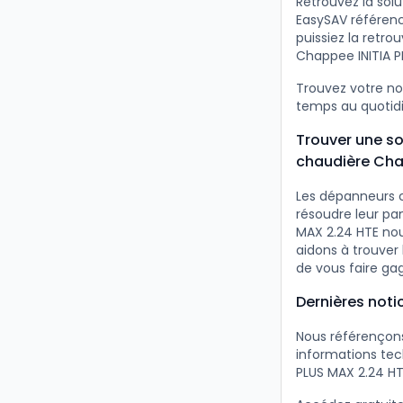
Retrouvez la sol
EasySAV référenc
puissiez la retr
Chappee INITIA P
Trouvez votre no
temps au quotidie
Trouver une so
chaudière Cha
Les dépanneurs 
résoudre leur pa
MAX 2.24 HTE nou
aidons à trouver
de vous faire ga
Dernières noti
Nous référençons
informations tec
PLUS MAX 2.24 HT