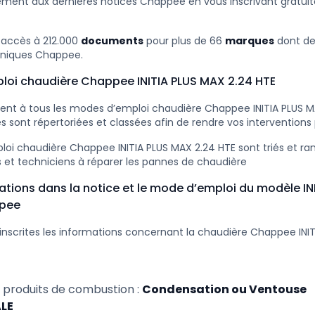
ement aux dernières notices Chappee en vous inscrivant gratu
 accès à 212.000
documents
pour plus de 66
marques
dont d
niques Chappee.
loi chaudière Chappee INITIA PLUS MAX 2.24 HTE
nt à tous les modes d’emploi chaudière Chappee INITIA PLUS M
s sont répertoriées et classées afin de rendre vos interventions 
oi chaudière Chappee INITIA PLUS MAX 2.24 HTE sont triés et ra
s et techniciens à réparer les pannes de chaudière
ations dans la notice et le mode d’emploi du modèle IN
ppee
inscrites les informations concernant la chaudière Chappee INI
 produits de combustion :
Condensation ou Ventouse
LE