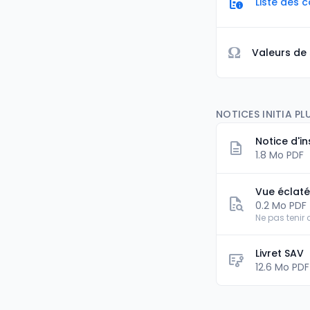
Liste des 
Ω
Valeurs de
NOTICES INITIA PL
Notice d'in
1.8 Mo PDF
Vue éclat
0.2 Mo PDF
Ne pas tenir
Livret SAV
flowsheet
12.6 Mo PDF