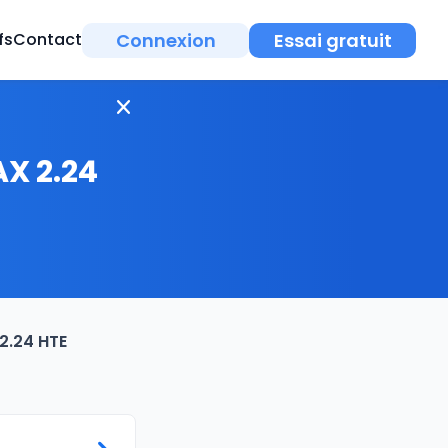
Connexion
Essai gratuit
fs
Contact
AX 2.24
 2.24 HTE