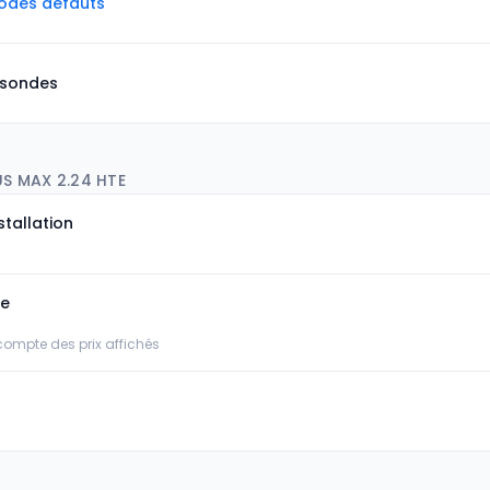
codes défauts
 sondes
US MAX 2.24 HTE
stallation
ée
 compte des prix affichés