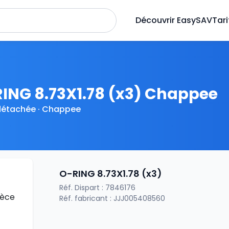
Découvrir EasySAV
Tari
ING 8.73X1.78 (x3) Chappee
détachée · Chappee
O-RING 8.73X1.78 (x3)
Réf. Dispart : 7846176
Réf. fabricant : JJJ005408560