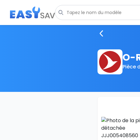
O-R
Pièce 