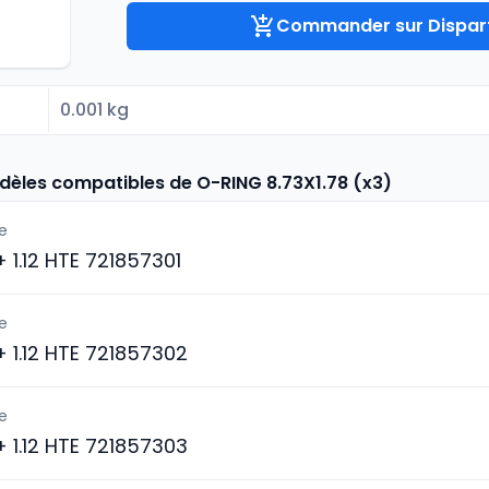
Commander sur Dispart
0.001 kg
dèles compatibles de O-RING 8.73X1.78 (x3)
e
 + 1.12 HTE 721857301
e
 + 1.12 HTE 721857302
e
 + 1.12 HTE 721857303